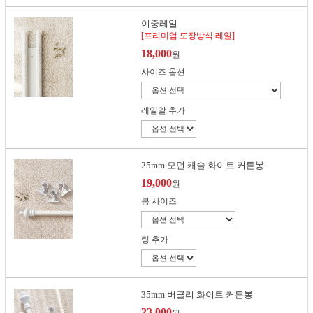
이중레일
[프리미엄 도장방식 레일]
18,000
원
사이즈 옵션
레일알 추가
25mm 모던 캐슬 화이트 커튼봉
19,000
원
봉 사이즈
링 추가
35mm 버클리 화이트 커튼봉
23,000