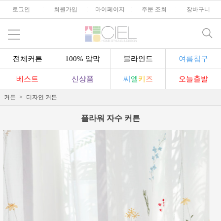
로그인
l
회원가입
l
마이페이지
l
주문 조회
l
장바구니
전체커튼
100% 암막
블라인드
여름침구
베스트
신상품
씨
엘
키
즈
오늘출발
커튼
디자인 커튼
플라워 자수 커튼