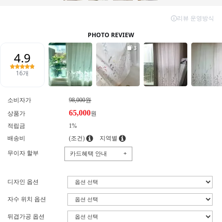
소비자가
98,000원
65,000
상품가
원
적립금
1%
배송비
(조건)
지역별
무이자 할부
카드혜택 안내
+
디자인 옵션
자수 위치 옵션
뒤겹가공 옵션