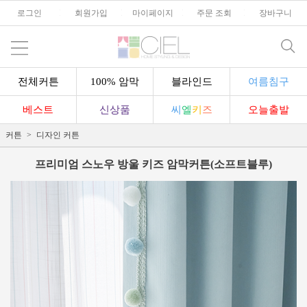
로그인
l
회원가입
l
마이페이지
l
주문 조회
l
장바구니
전체커튼
100% 암막
블라인드
여름침구
베스트
신상품
씨
엘
키
즈
오늘출발
커튼
디자인 커튼
프리미엄 스노우 방울 키즈 암막커튼(소프트블루)