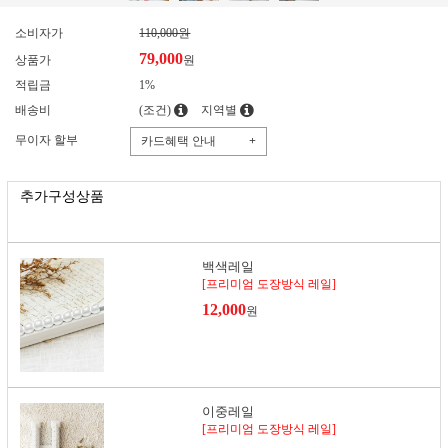
소비자가
110,000원
79,000
상품가
원
적립금
1%
배송비
(조건)
지역별
무이자 할부
카드혜택 안내
+
추가구성상품
백색레일
[프리미엄 도장방식 레일]
12,000
원
이중레일
[프리미엄 도장방식 레일]