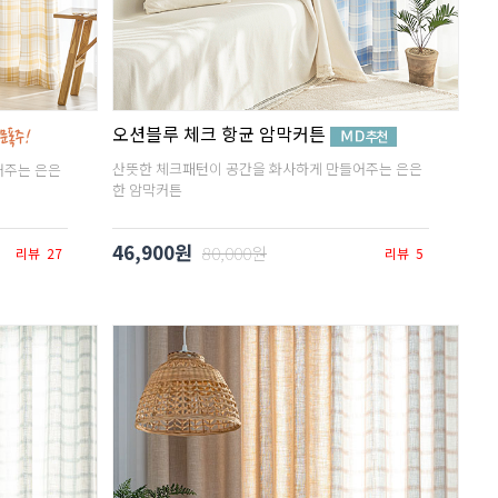
오션블루 체크 항균 암막커튼
산뜻한 체크패턴이 공간을 화사하게 만들어주는 은은
어주는 은은
한 암막커튼
46,900원
80,000원
리뷰
27
리뷰
5