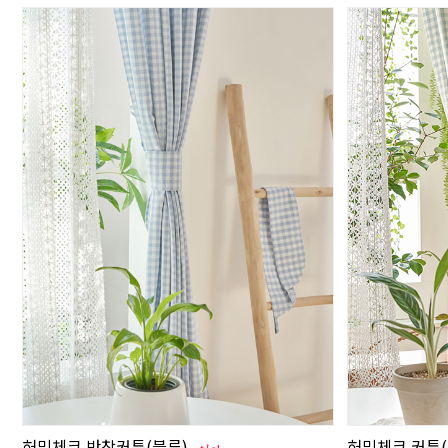
허밍체크 반창커튼(블루)
허밍체크 커튼