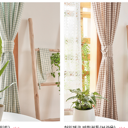
(민트)
허밍체크 반창커튼(브라운)