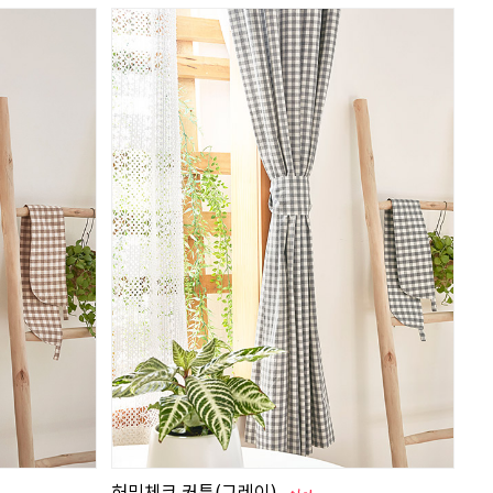
허밍체크 커튼(그레이)