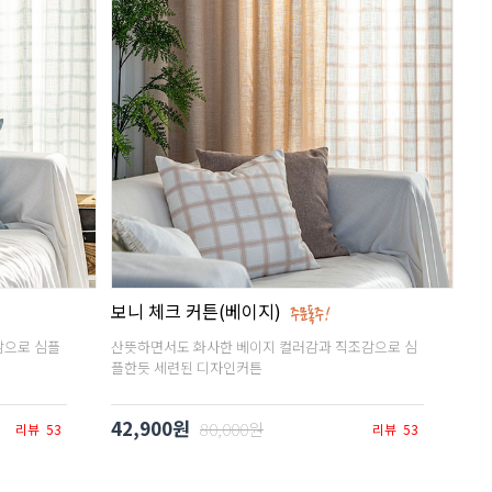
보니 체크 커튼(베이지)
감으로 심플
산뜻하면서도 화사한 베이지 컬러감과 직조감으로 심
플한듯 세련된 디자인커튼
42,900원
80,000원
리뷰
53
리뷰
53