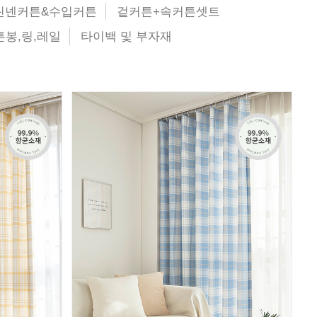
린넨커튼&수입커튼
겉커튼+속커튼셋트
튼봉,링,레일
타이백 및 부자재