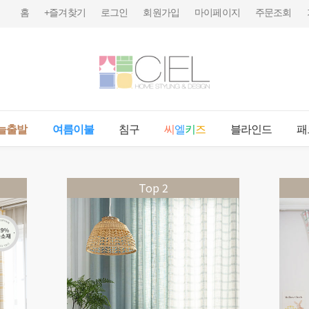
홈
+즐겨찾기
로그인
회원가입
마이페이지
주문조회
늘출발
여름이불
침구
씨
엘
키
즈
블라인드
패
Top 2