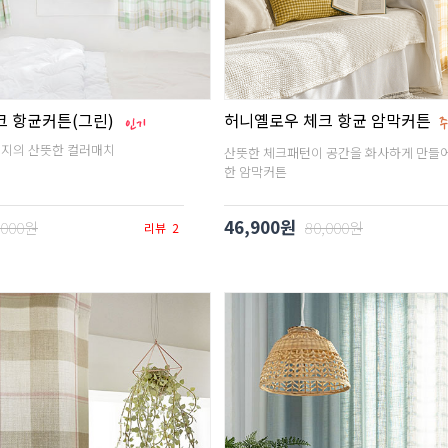
크 항균커튼(그린)
허니옐로우 체크 항균 암막커튼
이지의 산뜻한 컬러매치
산뜻한 체크패턴이 공간을 화사하게 만들
한 암막커튼
46,900원
,000원
80,000원
리뷰
2