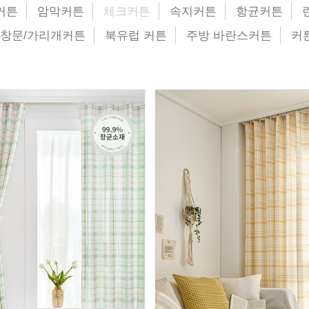
커튼
암막커튼
체크커튼
속지커튼
항균커튼
창문/가리개커튼
북유럽 커튼
주방 바란스커튼
커