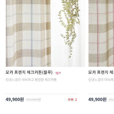
모카 프렌치 체크커튼(블루)
모카 프렌치 체
린넨느낌의 아늑하고 편안한 체크커튼
린넨느낌의 아늑하
49,900원
49,900원
80,000원
80
리뷰
2