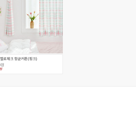
 멜로체크 항균커튼(핑크)
0원
0원