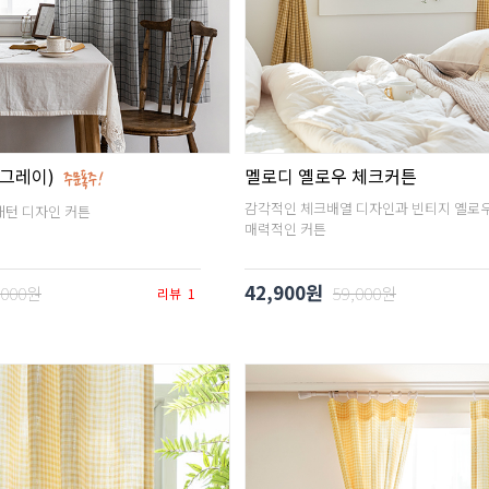
(그레이)
멜로디 옐로우 체크커튼
감각적인 체크배열 디자인과 빈티지 옐로
패턴 디자인 커튼
매력적인 커튼
42,900원
,000원
59,000원
리뷰
1