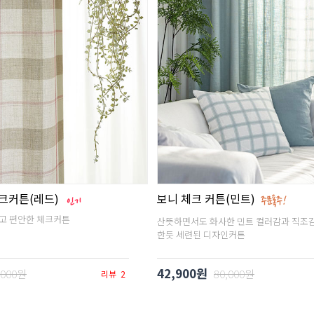
크커튼(레드)
보니 체크 커튼(민트)
고 편안한 체크커튼
산뜻하면서도 화사한 민트 컬러감과 직조
한듯 세련된 디자인커튼
42,900원
,000원
80,000원
리뷰
2