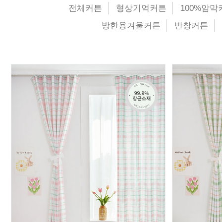
전체커튼
형상기억커튼
100%암막
방한용겨울커튼
반창커튼