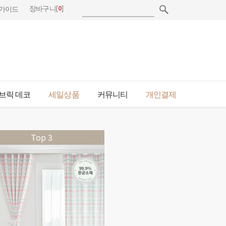
[
0
]
장바구니
가이드
브릭 데코
세일상품
커뮤니티
개인결제
Top 3