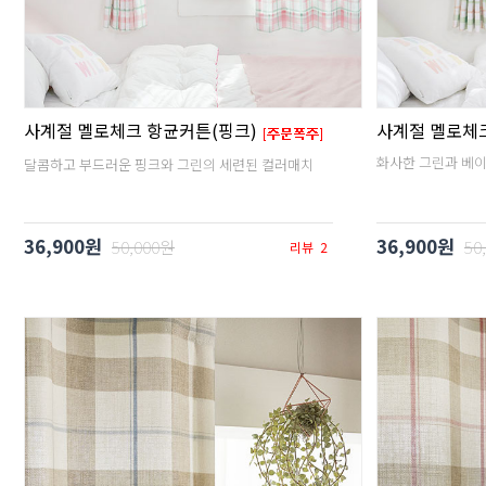
사계절 멜로체크 항균커튼(핑크)
사계절 멜로체
화사한 그린과 베
달콤하고 부드러운 핑크와 그린의 세련된 컬러매치
36,900원
36,900원
50,000원
50
리뷰
2