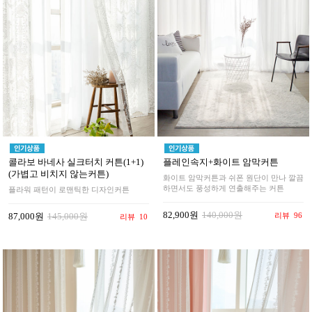
콜라보 바네사 실크터치 커튼(1+1)
플레인속지+화이트 암막커튼
(가볍고 비치지 않는커튼)
화이트 암막커튼과 쉬폰 원단이 만나 깔끔
하면서도 풍성하게 연출해주는 커튼
플라워 패턴이 로맨틱한 디자인커튼
82,900원
140,000원
리뷰
96
87,000원
145,000원
리뷰
10