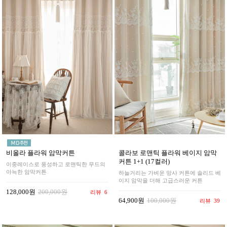
비올라 플라워 암막커튼
콜라보 로맨틱 플라워 베이지 암막
커튼 1+1 (17컬러)
이중레이스로 풍성하고 로맨틱한 무드의
아늑한 암막커튼
하늘거리는 가벼운 망사 커튼에 솔리드 베
이지 암막을 더해 고급스러운 커튼
128,000원
200,000원
리뷰
6
64,900원
100,000원
리뷰
39