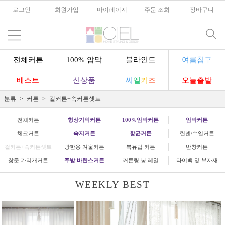
로그인
l
회원가입
l
마이페이지
l
주문 조회
l
장바구니
전체커튼
100% 암막
블라인드
여름침구
베스트
신상품
씨
엘
키
즈
오늘출발
분류
커튼
겉커튼+속커튼셋트
전체커튼
형상기억커튼
100%암막커튼
암막커튼
체크커튼
속지커튼
항균커튼
린넨/수입커튼
겉커튼+속커튼셋트
방한용 겨울커튼
북유럽 커튼
반창커튼
창문,가리개커튼
주방 바란스커튼
커튼링,봉,레일
타이백 및 부자재
WEEKLY BEST