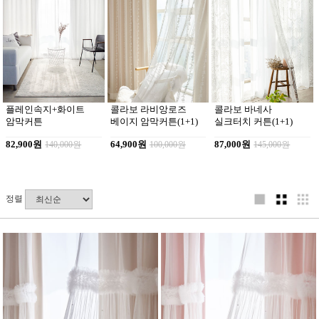
플레인속지+화이트
콜라보 라비앙로즈
콜라보 바네사
암막커튼
베이지 암막커튼(1+1)
실크터치 커튼(1+1)
82,900원
140,000원
64,900원
100,000원
87,000원
145,000원
정렬