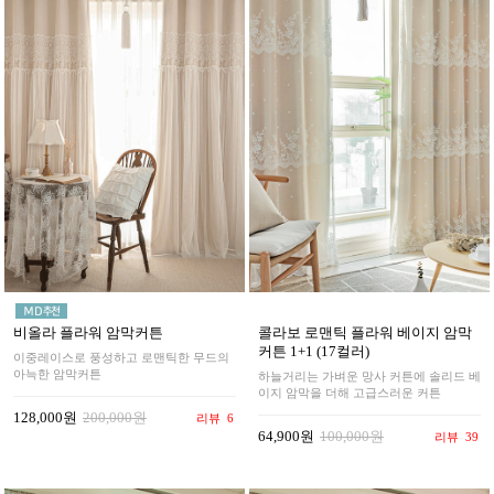
비올라 플라워 암막커튼
콜라보 로맨틱 플라워 베이지 암막
커튼 1+1 (17컬러)
이중레이스로 풍성하고 로맨틱한 무드의
아늑한 암막커튼
하늘거리는 가벼운 망사 커튼에 솔리드 베
이지 암막을 더해 고급스러운 커튼
128,000원
200,000원
리뷰
6
64,900원
100,000원
리뷰
39