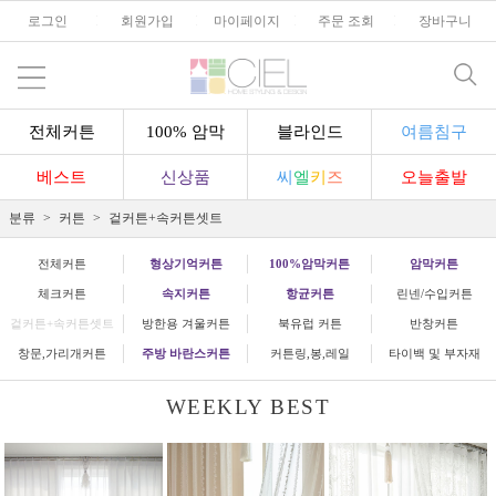
로그인
l
회원가입
l
마이페이지
l
주문 조회
l
장바구니
전체커튼
100% 암막
블라인드
여름침구
베스트
신상품
씨
엘
키
즈
오늘출발
분류
커튼
겉커튼+속커튼셋트
전체커튼
형상기억커튼
100%암막커튼
암막커튼
체크커튼
속지커튼
항균커튼
린넨/수입커튼
겉커튼+속커튼셋트
방한용 겨울커튼
북유럽 커튼
반창커튼
창문,가리개커튼
주방 바란스커튼
커튼링,봉,레일
타이백 및 부자재
WEEKLY BEST