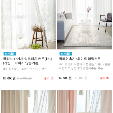
콜라보 바네사 실크터치 커튼(1+1)
플레인속지+화이트 암막커튼
(가볍고 비치지 않는커튼)
화이트 암막커튼과 쉬폰 원단이 만나 깔끔
하면서도 풍성하게 연출해주는 커튼
플라워 패턴이 로맨틱한 디자인커튼
82,900원
140,000원
리뷰
96
87,000원
145,000원
리뷰
10