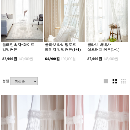
플레인속지+화이트
콜라보 라비앙로즈
콜라보 바네사
암막커튼
베이지 암막커튼(1+1)
실크터치 커튼(1+1)
82,900원
140,000원
64,900원
100,000원
87,000원
145,000원
정렬