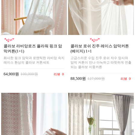
콜라보 라비앙로즈 플라워 핑크 암
콜라보 로쉬 진주 레이스 암막커튼
막커튼(1+1)
(베이지) 1+1
화사한 핑크 암막과 로맨틱한 라비앙 속지
고급스러운 수입 진주 로쉬 자수 망사와
레이스 환상의 콜라보 커튼세트
암막 커튼이 만나 아늑하고 따뜻하게 연출
되는 콜라보 이중커튼
64,900원
100,000원
리뷰
0
88,500원
127,000원
리뷰
0