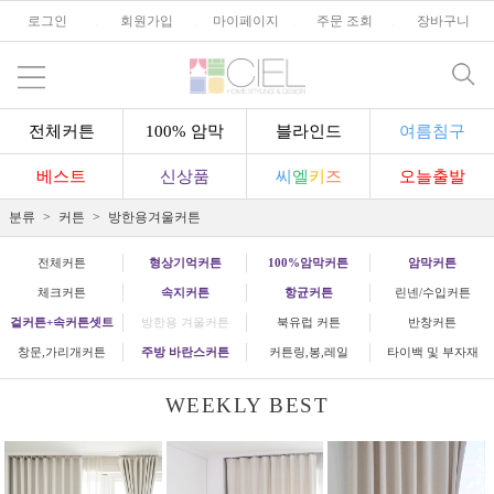
로그인
l
회원가입
l
마이페이지
l
주문 조회
l
장바구니
전체커튼
100% 암막
블라인드
여름침구
베스트
신상품
씨
엘
키
즈
오늘출발
분류
커튼
방한용겨울커튼
전체커튼
형상기억커튼
100%암막커튼
암막커튼
체크커튼
속지커튼
항균커튼
린넨/수입커튼
겉커튼+속커튼셋트
방한용 겨울커튼
북유럽 커튼
반창커튼
창문,가리개커튼
주방 바란스커튼
커튼링,봉,레일
타이백 및 부자재
WEEKLY BEST