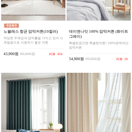
노블레스 항균 암막커튼(10컬러)
데이엔나잇 100% 암막커튼 (화이트
그레이)
적당한 두께감과 암막률을 가지고 있어 사
계절용으로 사용하기 좋은 커튼
특별한공간엔 특별한커튼! 100%완벽차단
암막커튼
43,900원
80,000원
리뷰
454
54,900원
99,000원
리뷰
16