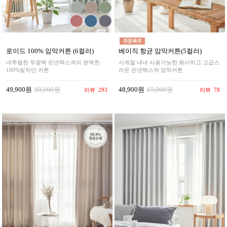
로이드 100% 암막커튼 (6컬러)
베이직 항균 암막커튼(5컬러)
네추럴한 무광택 린넨텍스쳐의 완벽한
사계절 내내 사용가능한 화사하고 고급스
100%빛차단 커튼
러운 린넨텍스쳐 암막커튼
49,900원
80,000원
48,900원
65,000원
리뷰
293
리뷰
78