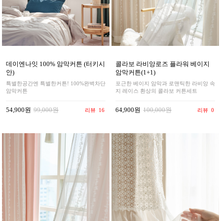
데이엔나잇 100% 암막커튼 (터키시
콜라보 라비앙로즈 플라워 베이지
안)
암막커튼(1+1)
특별한공간엔 특별한커튼! 100%완벽차단
포근한 베이지 암막과 로맨틱한 라비앙 속
암막커튼
지 레이스 환상의 콜라보 커튼세트
54,900원
99,000원
64,900원
100,000원
리뷰
16
리뷰
0