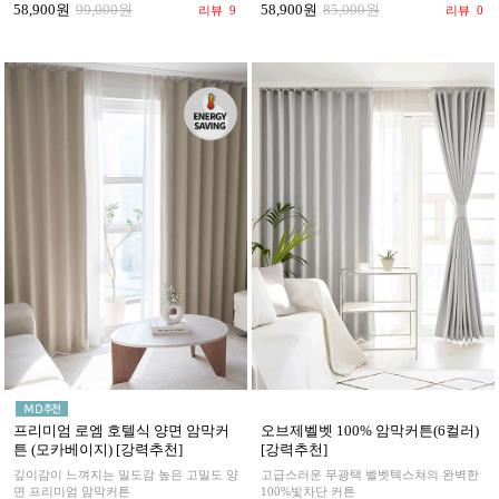
58,900원
85,000원
58,900원
99,000원
리뷰
0
리뷰
9
프리미엄 로엠 호텔식 양면 암막커
오브제벨벳 100% 암막커튼(6컬러)
튼 (모카베이지) [강력추천]
[강력추천]
깊이감이 느껴지는 밀도감 높은 고밀도 양
고급스러운 무광택 벨벳텍스쳐의 완벽한
면 프리미엄 암막커튼
100%빛차단 커튼