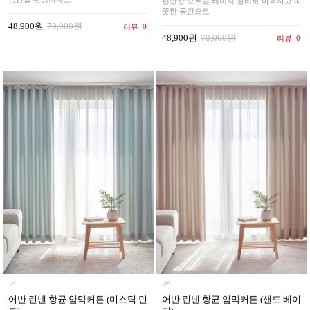
편안한 오트밀 베이지 컬러로 아늑하고 따
뜻한 공간으로
48,900원
70,000원
리뷰
0
48,900원
70,000원
리뷰
0
어반 린넨 항균 암막커튼 (샌드 베이
어반 린넨 항균 암막커튼 (미스틱 민