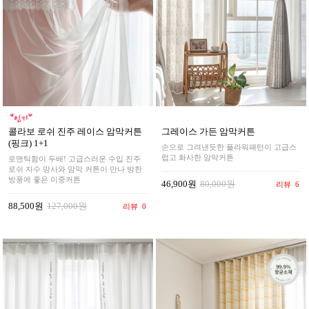
콜라보 로쉬 진주 레이스 암막커튼
그레이스 가든 암막커튼
(핑크) 1+1
손으로 그려낸듯한 플라워패턴이 고급스
럽고 화사한 암막커튼
로맨틱함이 두배! 고급스러운 수입 진주
로쉬 자수 망사와 암막 커튼이 만나 방한
방풍에 좋은 이중커튼
46,900원
80,000원
리뷰
6
88,500원
127,000원
리뷰
0