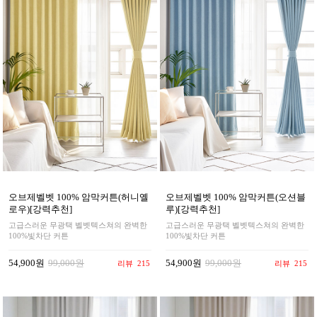
오브제벨벳 100% 암막커튼(허니옐
오브제벨벳 100% 암막커튼(오션블
로우)[강력추천]
루)[강력추천]
고급스러운 무광택 벨벳텍스쳐의 완벽한
고급스러운 무광택 벨벳텍스쳐의 완벽한
100%빛차단 커튼
100%빛차단 커튼
54,900원
99,000원
54,900원
99,000원
리뷰
215
리뷰
215