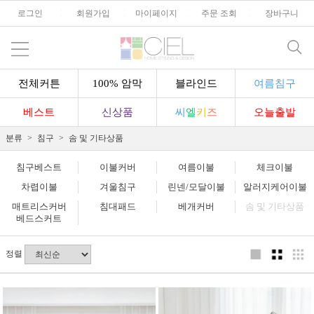
로그인
l
회원가입
l
마이페이지
l
주문 조회
l
장바구니
전체커튼
100% 암막
블라인드
여름침구
베스트
신상품
씨
엘
키
즈
오늘출발
분류
침구
솜 및 기타상품
침구베스트
이불커버
여름이불
체크이불
차렵이불
겨울침구
린넨/모달이불
알러지케어이불
매트리스커버
침대패드
베개커버
솜 및 기타상품
베드스커트
정렬