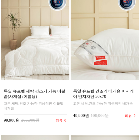
독일 슈프렐 세탁 건조기 가능 이불
독일 슈프렐 건조기 베개솜 이지케
솜(사계절 /여름용)
어 먼지차단 50x70
고온 세탁,건조 가능한 위생적인 이불및
고온 세탁,건조 가능한 위생적인 베개솜
베개솜
49,900원
100,000원
리뷰
0
99,900원
206,000원
리뷰
0