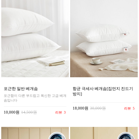
포근한 일반 베개솜
항균 극세사 베개솜[집먼지 진드기
방지]
포근함이 다른 부드럽고 폭신한 고급 베개
솜입니다
18,000원
30,000원
리뷰
5
10,000원
14,500원
리뷰
3