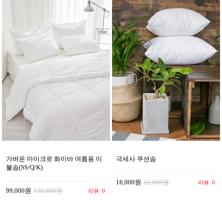
가벼운 마이크로 화이바 여름용 이
극세사 쿠션솜
불솜(SS/Q/K)
16,000원
22,900원
리뷰
0
99,000원
136,000원
리뷰
0