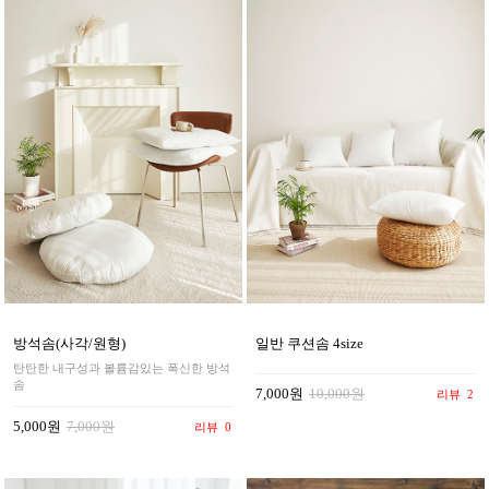
방석솜(사각/원형)
일반 쿠션솜 4size
탄탄한 내구성과 볼륨감있는 폭신한 방석
솜
7,000원
10,000원
리뷰
2
5,000원
7,000원
리뷰
0