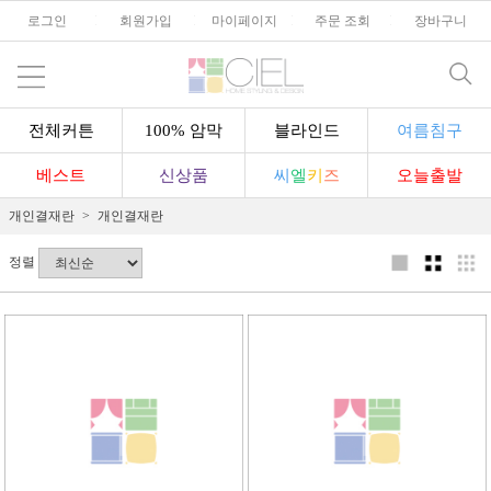
로그인
l
회원가입
l
마이페이지
l
주문 조회
l
장바구니
전체커튼
100% 암막
블라인드
여름침구
베스트
신상품
씨
엘
키
즈
오늘출발
개인결재란
개인결재란
정렬