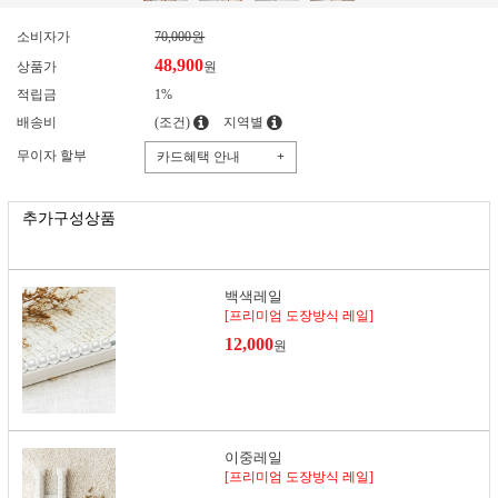
소비자가
70,000원
48,900
상품가
원
적립금
1%
배송비
(조건)
지역별
무이자 할부
카드혜택 안내
+
추가구성상품
백색레일
[프리미엄 도장방식 레일]
12,000
원
이중레일
[프리미엄 도장방식 레일]