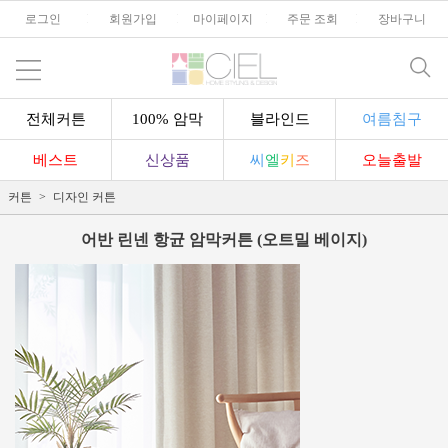
로그인
l
회원가입
l
마이페이지
l
주문 조회
l
장바구니
전체커튼
100% 암막
블라인드
여름침구
베스트
신상품
씨
엘
키
즈
오늘출발
커튼
디자인 커튼
어반 린넨 항균 암막커튼 (오트밀 베이지)