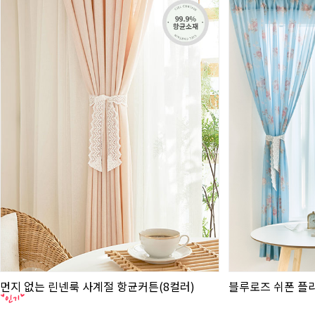
먼지 없는 린넨룩 사계절 항균커튼(8컬러)
블루로즈 쉬폰 플