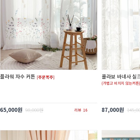
플라워 자수 커튼
콜라보 바네사 실크
(가볍고 비치지 않는커튼
65,000원
87,000원
98,000원
145,0
리뷰
16