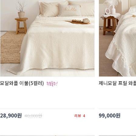
모달와플 이불(5컬러)
제니모달 프릴 와
28,900원
99,000원
40,000원
리뷰
4