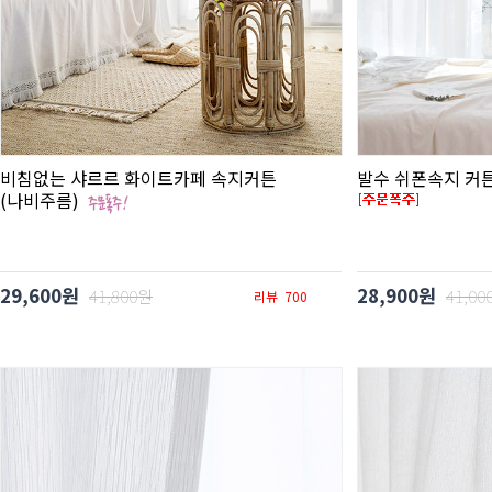
비침없는 샤르르 화이트카페 속지커튼
발수 쉬폰속지 커튼
(나비주름)
29,600원
28,900원
41,800원
41,00
리뷰
700