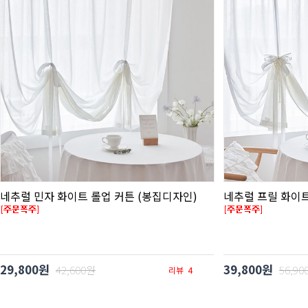
네추럴 민자 화이트 롤업 커튼 (봉집디자인)
네추럴 프릴 화이트
29,800원
39,800원
42,600원
56,90
리뷰
4